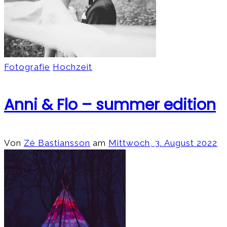
Fotografie
Hochzeit
Anni & Flo – summer edition
Von
Zé Bastiansson
am
Mittwoch, 3. August 2022