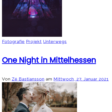
Fotografie
Projekt
Unterwegs
One Night in Mittelhessen
Von
Zé Bastiansson
am
Mittwoch, 27. Januar 2021