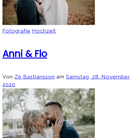
Fotografie
Hochzeit
Anni & Flo
Von
Zé Bastiansson
am
Samstag, 28. November
2020